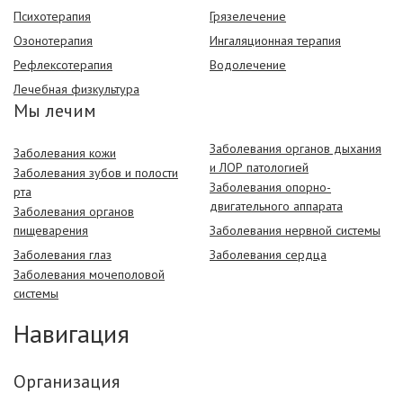
Психотерапия
Грязелечение
Озонотерапия
Ингаляционная терапия
Рефлексотерапия
Водолечение
Лечебная физкультура
Мы лечим
Заболевания органов дыхания
Заболевания кожи
и ЛОР патологией
Заболевания зубов и полости
Заболевания опорно-
рта
двигательного аппарата
Заболевания органов
пищеварения
Заболевания нервной системы
Заболевания глаз
Заболевания сердца
Заболевания мочеполовой
системы
Навигация
Организация