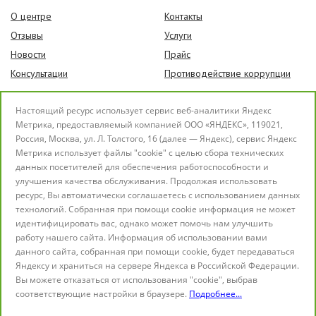
О центре
Контакты
Отзывы
Услуги
Новости
Прайс
Консультации
Противодействие коррупции
Поиск по сайту
Настоящий ресурс использует сервис веб-аналитики Яндекс
english version
Метрика, предоставляемый компанией ООО «ЯНДЕКС», 119021,
версия для слабовидящих
Россия, Москва, ул. Л. Толстого, 16 (далее — Яндекс), сервис Яндекс
Метрика использует файлы "cookie" с целью сбора технических
данных посетителей для обеспечения работоспособности и
улучшения качества обслуживания. Продолжая использовать
ресурс, Вы автоматически соглашаетесь с использованием данных
технологий. Собранная при помощи cookie информация не может
идентифицировать вас, однако может помочь нам улучшить
работу нашего сайта. Информация об использовании вами
данного сайта, собранная при помощи cookie, будет передаваться
Яндексу и храниться на сервере Яндекса в Российской Федерации.
Вы можете отказаться от использования "cookie", выбрав
© 2019 Центр реабилитации "Омский"
соответствующие настройки в браузере.
Подробнее...
Подняться наверх