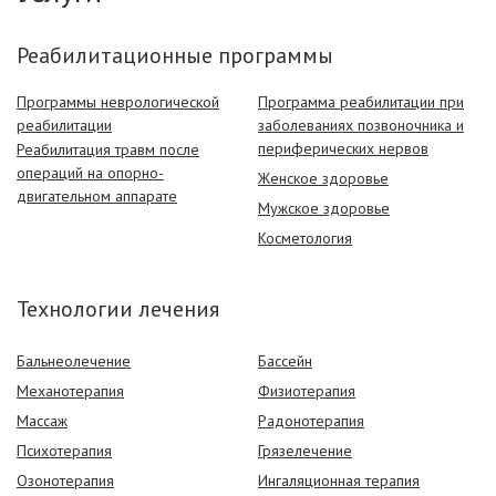
Реабилитационные программы
Программы неврологической
Программа реабилитации при
реабилитации
заболеваниях позвоночника и
периферических нервов
Реабилитация травм после
операций на опорно-
Женское здоровье
двигательном аппарате
Мужское здоровье
Косметология
Технологии лечения
Бальнеолечение
Бассейн
Механотерапия
Физиотерапия
Массаж
Радонотерапия
Психотерапия
Грязелечение
Озонотерапия
Ингаляционная терапия