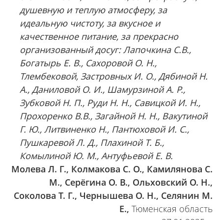
душевную и теплую атмосферу, за
идеальную чистоту, за вкусное и
качественное питание, за прекрасно
организованный досуг: Лапочкина С.В.,
Богатырь Е. В., Сахоровой О. Н.,
Тлембековой, Застровных И. О., Дябиной Н.
А., Даниловой О. И., Шамурзиной А. Р.,
Зубковой Н. П., Руди Н. Н., Савицкой И. Н.,
Прохоренко В.В., Загайной Н. Н., Вакутиной
Г. Ю., Литвиненко Н., Пантюховой И. С.,
Пушкаревой Л. Д., Плахиной Т. Б.,
Комылиной Ю. М., Антуфьевой Е. В.
Молева Л. Г., Колмакова С. О., Камилянова С.
М., Серёгина О. В., Ольховский О. Н.,
Соколова Т. Г., Чернышева О. Н., Селянин М.
Е.,
Тюменская область