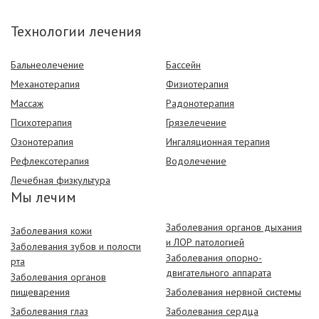
Технологии лечения
Бальнеолечение
Бассейн
Механотерапия
Физиотерапия
Массаж
Радонотерапия
Психотерапия
Грязелечение
Озонотерапия
Ингаляционная терапия
Рефлексотерапия
Водолечение
Лечебная физкультура
Мы лечим
Заболевания органов дыхания
Заболевания кожи
и ЛОР патологией
Заболевания зубов и полости
Заболевания опорно-
рта
двигательного аппарата
Заболевания органов
пищеварения
Заболевания нервной системы
Заболевания глаз
Заболевания сердца